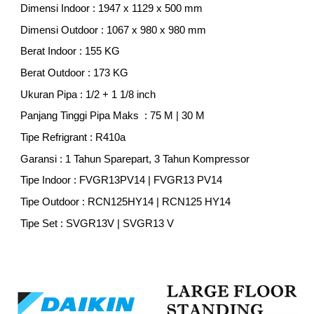
Dimensi Indoor : 1947 x
1129
x 500 mm
Dimensi Outdoor :
1067
x
980
x
980
mm
Berat Indoor : 1
55
KG
Berat Outdoor : 1
73
KG
Ukuran Pipa : 1/2 +
1 1/8
inch
Panjang Tinggi Pipa Maks : 75 M | 30 M
Tipe Refrigrant : R410a
Garansi : 1 Tahun Sparepart, 3 Tahun Kompressor
Tipe Indoor : FVGR
13
PV14 | FVGR
13
PV14
Tipe Outdoor : RCN
125
HY14 | RCN
125
HY14
Tipe Set : SVGR
13V
| SVGR
13
V