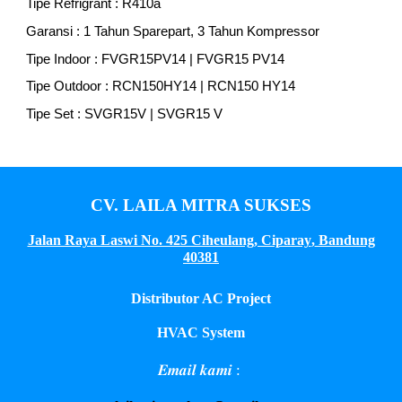
Tipe Refrigrant : R410a
Garansi : 1 Tahun Sparepart, 3 Tahun Kompressor
Tipe Indoor : FVGR
15
PV14 | FVGR
15
PV14
Tipe Outdoor : RCN1
50
HY14 | RCN1
50
HY14
Tipe Set : SVGR1
5
V | SVGR1
5
V
CV. LAILA MITRA SUKSES
Jalan Raya Laswi No. 425 Ciheulang, Ciparay
,
Bandung
40381
Distributor AC Project
HVAC System
𝑬𝒎𝒂𝒊𝒍 𝒌𝒂𝒎𝒊 :