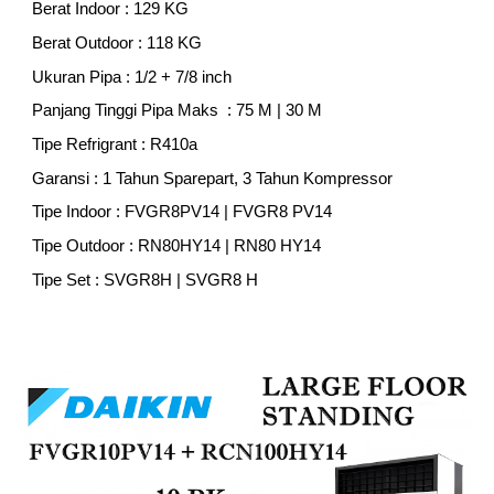
Berat Indoor : 1
29
KG
Berat Outdoor : 1
18
KG
Ukuran Pipa :
1/2
+
7/8
inch
Panjang Tinggi Pipa Maks : 7
5
M |
3
0 M
Tipe Refrigrant : R410a
Garansi : 1 Tahun Sparepart, 3 Tahun Kompressor
Tipe Indoor : FVG
R8P
V14 | FVGR
8 P
V14
Tipe Outdoor : R
N80HY14
| R
N80 H
Y14
Tipe Set : SVGR
8H
| SVGR
8
H