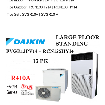
Tipe Indoor : FVGR
10
PV14 | FVGR
10
PV14
Tipe Outdoor : RCN
10
0HY14 | RCN
10
0 HY14
Tipe Set : SVGR
10V
| SVGR
10
V