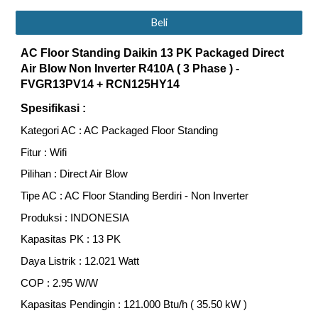
Beli
AC Floor Standing Daikin
13
PK Packaged Direct
Air Blow Non Inverter R410A ( 3 Phase ) -
FVGR
13
PV14 + RCN
125
HY14
Spesifikasi :
Kategori AC : AC Packaged Floor Standing
Fitur : Wifi
Pilihan : Direct Air Blow
Tipe AC : AC Floor Standing Berdiri - Non Inverter
Produksi : INDONESIA
Kapasitas PK :
13
PK
Daya Listrik :
12.021
Watt
COP :
2.95
W/W
Kapasitas Pendingin :
121
.000 Btu/h (
35
.50 kW )