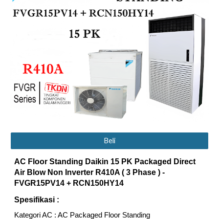
Beli
AC Floor Standing Daikin 1
5
PK Packaged Direct
Air Blow Non Inverter R410A ( 3 Phase ) -
FVGR1
5
PV14 + RCN1
50
HY14
Spesifikasi :
Kategori AC : AC Packaged Floor Standing