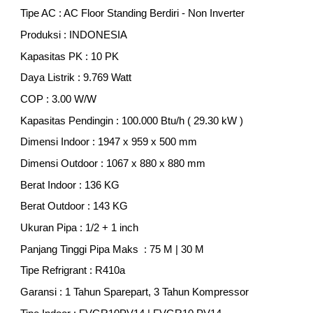
Tipe AC : AC Floor Standing Berdiri - Non Inverter
Produksi : INDONESIA
Kapasitas PK :
10
PK
Daya Listrik :
9.769
Watt
COP : 3.00 W/W
Kapasitas Pendingin :
10
0.000 Btu/h ( 2
9
.
3
0 kW )
Dimensi Indoor : 1947 x 959 x 500 mm
Dimensi Outdoor :
1067
x
880
x
880
mm
Berat Indoor : 1
36
KG
Berat Outdoor : 1
43
KG
Ukuran Pipa : 1/2 +
1
inch
Panjang Tinggi Pipa Maks : 75 M | 30 M
Tipe Refrigrant : R410a
Garansi : 1 Tahun Sparepart, 3 Tahun Kompressor