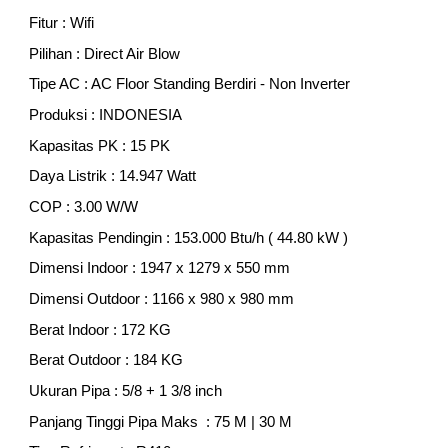
Fitur : Wifi
Pilihan : Direct Air Blow
Tipe AC : AC Floor Standing Berdiri - Non Inverter
Produksi : INDONESIA
Kapasitas PK : 1
5
PK
Daya Listrik : 1
4
.
947
Watt
COP :
3
.
00
W/W
Kapasitas Pendingin : 1
53
.000 Btu/h (
44
.
8
0 kW )
Dimensi Indoor : 1947 x
1279
x 5
5
0 mm
Dimensi Outdoor : 1
166
x 980 x 980 mm
Berat Indoor : 1
72
KG
Berat Outdoor : 1
84
KG
Ukuran Pipa :
5/8
+ 1
3
/8 inch
Panjang Tinggi Pipa Maks : 75 M | 30 M