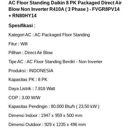
AC Floor Standing Daikin 8 PK Packaged Direct Air
Blow
Non
Inverter R410A ( 3 Phase ) - FVGR
8PV14
+ R
N80HY14
Spesifikasi :
Kategori AC : AC Packaged Floor Standing
Fitur : Wifi
Pilihan : Direct Air Blow
Tipe AC : AC Floor Standing Berdiri -
Non Inverter
Produksi :
INDONESIA
Kapasitas PK : 8 PK
Daya Listrik :
7.816 Watt
COP :
3.00
W/W
Kapasitas Pendingin :
80
.000 Btu/h ( 23.
50
kW )
Dimensi Indoor : 1
947
x
959
x 5
0
0 mm
Dimensi Outdoor :
929
x 1
235
x 4
96
mm