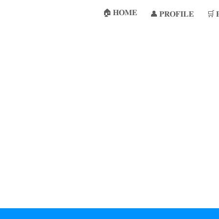
🏠 𝐇𝐎𝐌𝐄
👤 𝐏𝐑𝐎𝐅𝐈𝐋𝐄
🛒 
ip to main content
Skip to navigat