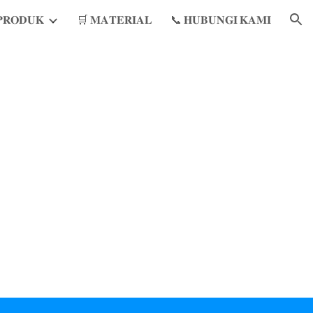
𝐑𝐎𝐃𝐔𝐊
🛒 𝐌𝐀𝐓𝐄𝐑𝐈𝐀𝐋
📞 𝐇𝐔𝐁𝐔𝐍𝐆𝐈 𝐊𝐀𝐌𝐈
ion