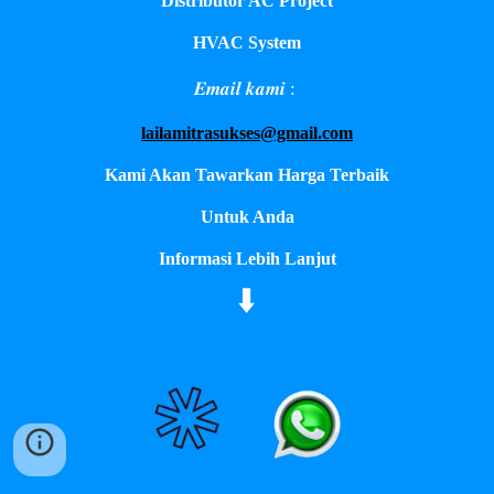
Distributor AC Project
HVAC System
𝑬𝒎𝒂𝒊𝒍 𝒌𝒂𝒎𝒊 :
lailamitrasukses@gmail.com
Kami Akan Tawarkan Harga Terbaik
Untuk Anda
Informasi Lebih Lanjut
⬇️