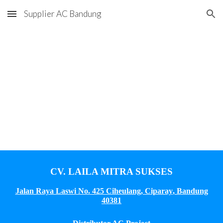
Supplier AC Bandung
Skip to main content
Skip to navigation
CV. LAILA MITRA SUKSES
Jalan Raya Laswi No. 425 Ciheulang, Ciparay
,
Bandung
40381