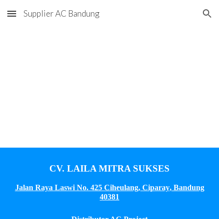
Supplier AC Bandung
Skip to main content
Skip to navigation
CV. LAILA MITRA SUKSES
Jalan Raya Laswi No. 425 Ciheulang, Ciparay
,
Bandung
40381