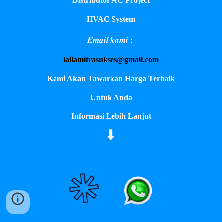
Distributor AC Project
HVAC System
𝑬𝒎𝒂𝒊𝒍 𝒌𝒂𝒎𝒊 :
lailamitrasukses@gmail.com
Kami Akan Tawarkan Harga Terbaik
Untuk Anda
Informasi Lebih Lanjut
⬇️