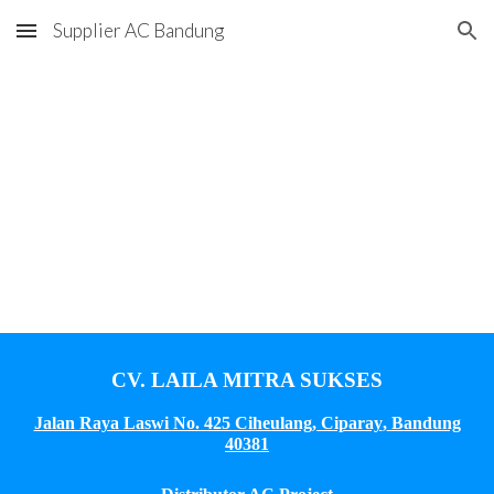
Supplier AC Bandung
Skip to main content
Skip to navigation
CV. LAILA MITRA SUKSES
Jalan Raya Laswi No. 425 Ciheulang, Ciparay
,
Bandung
40381