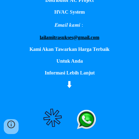
Distributor AC Project
HVAC System
𝑬𝒎𝒂𝒊𝒍 𝒌𝒂𝒎𝒊 :
lailamitrasukses@gmail.com
Kami Akan Tawarkan Harga Terbaik
Untuk Anda
Informasi Lebih Lanjut
⬇️