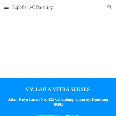
Supplier AC Bandung
Skip to main content
Skip to navigation
CV. LAILA MITRA SUKSES
Jalan Raya Laswi No. 425 Ciheulang, Ciparay
,
Bandung
40381