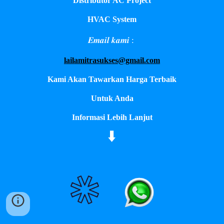
Distributor AC Project
HVAC System
𝑬𝒎𝒂𝒊𝒍 𝒌𝒂𝒎𝒊 :
lailamitrasukses@gmail.com
Kami Akan Tawarkan Harga Terbaik
Untuk Anda
Informasi Lebih Lanjut
⬇️