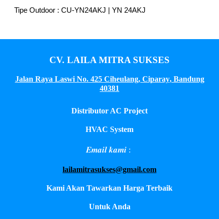
Tipe Outdoor : CU-YN24AKJ | YN 24AKJ
CV. LAILA MITRA SUKSES
Jalan Raya Laswi No. 425 Ciheulang, Ciparay
,
Bandung
40381
Distributor AC Project
HVAC System
𝑬𝒎𝒂𝒊𝒍 𝒌𝒂𝒎𝒊 :
lailamitrasukses@gmail.com
Kami Akan Tawarkan Harga Terbaik
Untuk Anda