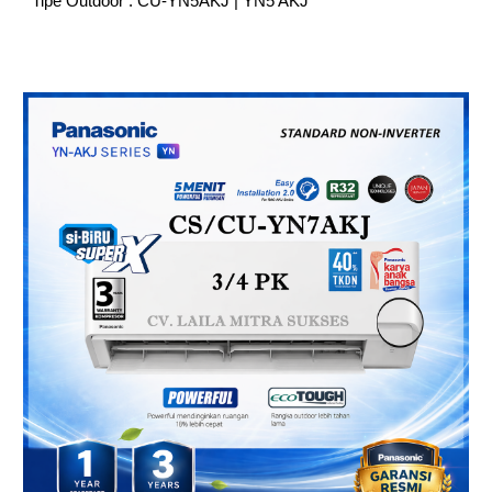
Tipe Outdoor : CU-YN5AKJ | YN5 AKJ